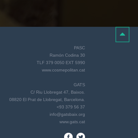
PASC
Ramón Codina 30
TLF 379 0050 EXT 5990
www.cosmepolitan.cat
GATS
C/ Riu Llobregat 47, Baixos.
08820 El Prat de Llobregat, Barcelona.
<93 379 56 37
info@gatsbaix.org
www.gats.cat