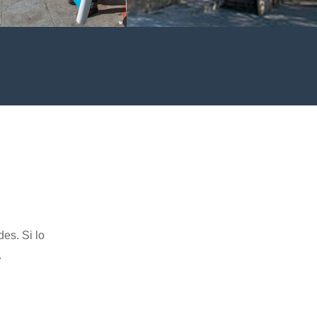
ciones por una sanidad
Reparto alimentos de la Parroquia
 de calidad y por una
San Cosme y San Damián
4>
 pública de calidad
4>
es. Si lo
.