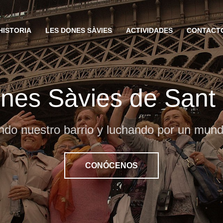
HISTORIA
LES DONES SÀVIES
ACTIVIDADES
CONTACT
nes Sàvies de San
do nuestro barrio y luchando por un mund
CONÓCENOS