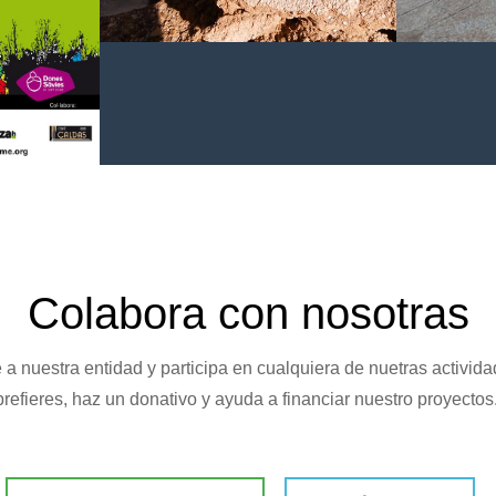
Documental Primera Piedra
4>
Manifesta
pública
ntal con
educación
à
4>
Colabora con nosotras
 a nuestra entidad y participa en cualquiera de nuetras actividad
prefieres, haz un donativo y ayuda a financiar nuestro proyectos