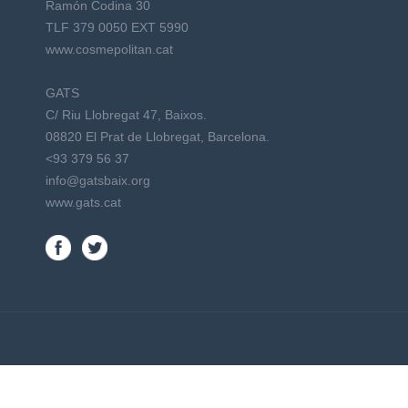
Ramón Codina 30
TLF 379 0050 EXT 5990
www.cosmepolitan.cat
GATS
C/ Riu Llobregat 47, Baixos.
08820 El Prat de Llobregat, Barcelona.
<93 379 56 37
info@gatsbaix.org
www.gats.cat