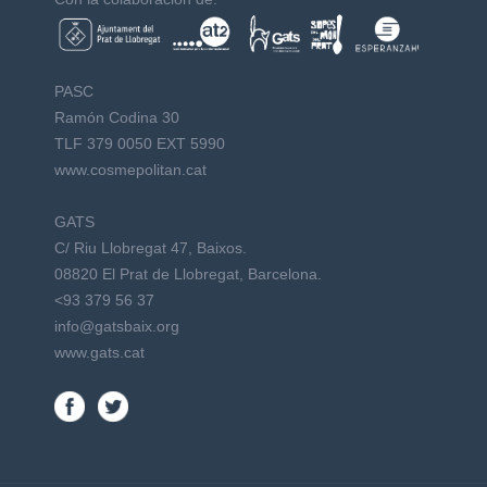
PASC
Ramón Codina 30
TLF 379 0050 EXT 5990
www.cosmepolitan.cat
GATS
C/ Riu Llobregat 47, Baixos.
08820 El Prat de Llobregat, Barcelona.
<93 379 56 37
info@gatsbaix.org
www.gats.cat